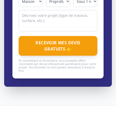
RECEVOIR MES DEVIS
GRATUITS 👉
En soumettant ce formulaire, vous acceptez d'être
recontacté par des professionnels partenaires pour votre
projet. Vos données ne sont jamais revendues à d'autres
fins.