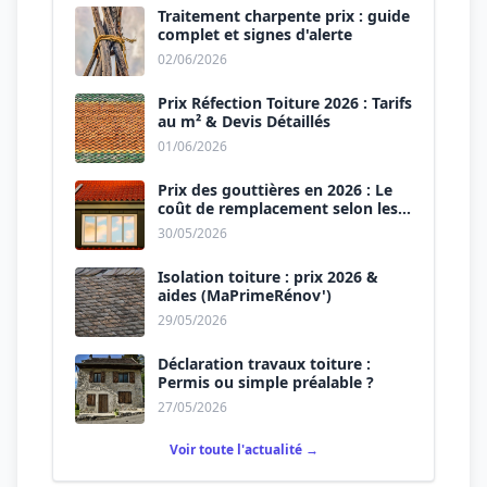
Traitement charpente prix : guide
complet et signes d'alerte
02/06/2026
Prix Réfection Toiture 2026 : Tarifs
au m² & Devis Détaillés
01/06/2026
Prix des gouttières en 2026 : Le
coût de remplacement selon les
matériaux
30/05/2026
Isolation toiture : prix 2026 &
aides (MaPrimeRénov')
29/05/2026
Déclaration travaux toiture :
Permis ou simple préalable ?
27/05/2026
Voir toute l'actualité →