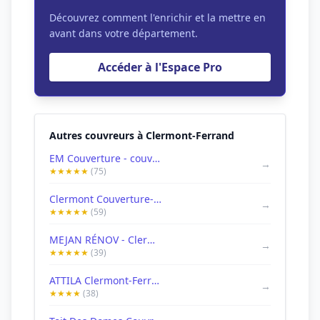
Découvrez comment l'enrichir et la mettre en
avant dans votre département.
Accéder à l'Espace Pro
Autres couvreurs à Clermont-Ferrand
EM Couverture - couvreur-zingueur-clermont-ferrand
→
★★★★★
(75)
Clermont Couverture-couvreur-zingueur-clermont-ferrand
→
★★★★★
(59)
MEJAN RÉNOV - Clermont-Ferrand | Peinture, Couverture et Maçonnerie.
→
★★★★★
(39)
ATTILA Clermont-Ferrand
→
★★★★
(38)