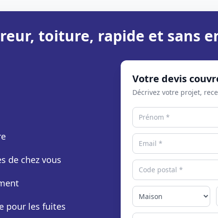
reur, toiture, rapide et sans
Votre devis couvr
Décrivez votre projet, rec
re
rès de chez vous
ement
e pour les fuites