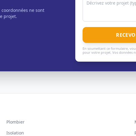
s coordonnées ne sont
e projet.
RECEVO
En soumettant ce formulaire, vous
pour votre projet. Vos données ne
Plombier
Isolation