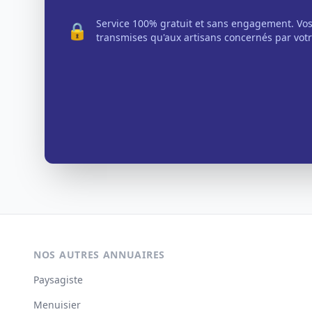
Service 100% gratuit et sans engagement. Vo
🔒
transmises qu'aux artisans concernés par votr
NOS AUTRES ANNUAIRES
Paysagiste
Menuisier