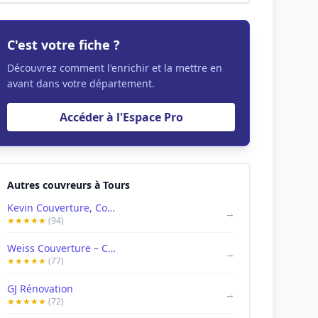
C'est votre fiche ?
Découvrez comment l'enrichir et la mettre en
avant dans votre département.
Accéder à l'Espace Pro
Autres couvreurs à Tours
Kevin Couverture, Couvreur Tours
→
★★★★★
(94)
Weiss Couverture – Couvreur à Tours | Urgence, Rénovation & Nettoyage de Toiture
→
★★★★★
(77)
GJ Rénovation
→
★★★★★
(72)