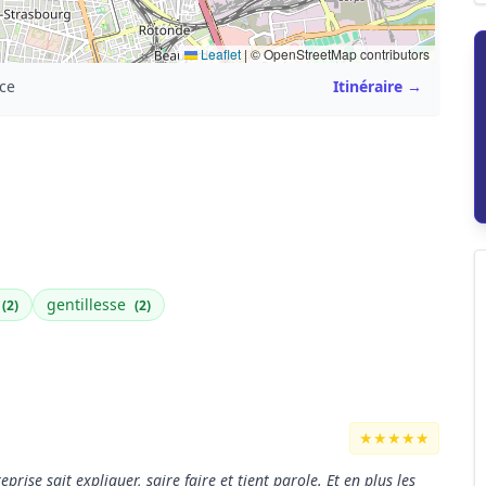
Leaflet
|
© OpenStreetMap contributors
nce
Itinéraire →
gentillesse
(2)
(2)
★★★★★
rise sait expliquer, saire faire et tient parole. Et en plus les