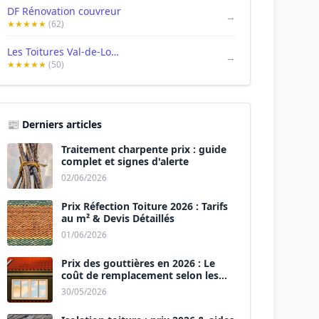
DF Rénovation couvreur
→
★★★★★
(62)
Les Toitures Val-de-Loire
→
★★★★★
(50)
📰 Derniers articles
Traitement charpente prix : guide
complet et signes d'alerte
02/06/2026
Prix Réfection Toiture 2026 : Tarifs
au m² & Devis Détaillés
01/06/2026
Prix des gouttières en 2026 : Le
coût de remplacement selon les
matériaux
30/05/2026