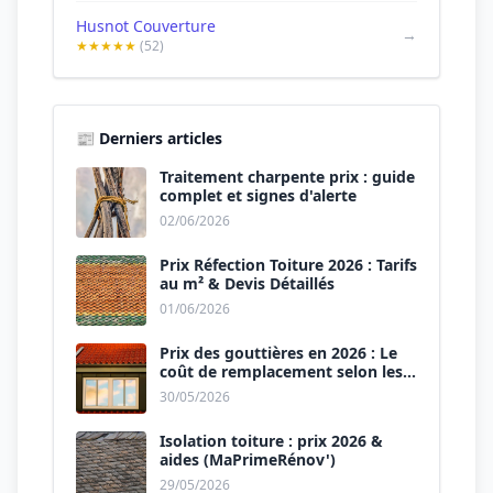
Husnot Couverture
→
★★★★★
(52)
📰 Derniers articles
Traitement charpente prix : guide
complet et signes d'alerte
02/06/2026
Prix Réfection Toiture 2026 : Tarifs
au m² & Devis Détaillés
01/06/2026
Prix des gouttières en 2026 : Le
coût de remplacement selon les
matériaux
30/05/2026
Isolation toiture : prix 2026 &
aides (MaPrimeRénov')
29/05/2026