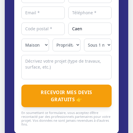
RECEVOIR MES DEVIS
GRATUITS 👉
En soumettant ce formulaire, vous acceptez d'être
recontacté par des professionnels partenaires pour votre
projet. Vos données ne sont jamais revendues à d'autres
fins.