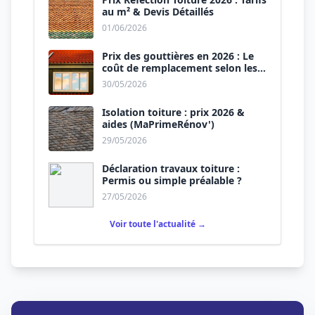
au m² & Devis Détaillés
01/06/2026
Prix des gouttières en 2026 : Le
coût de remplacement selon les
matériaux
30/05/2026
Isolation toiture : prix 2026 &
aides (MaPrimeRénov')
29/05/2026
Déclaration travaux toiture :
Permis ou simple préalable ?
27/05/2026
Voir toute l'actualité →