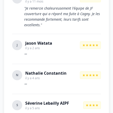
il y a 11 mois
"Je remercie chaleureusement l'équipe de JF
couverture qui a réparé ma fuite à Cagny. Je les
recommande fortement, leurs tarifs sont
excellents."
Jason Watata
★★★★★
J
il y a 2 ans
""
Nathalie Constantin
★★★★★
N
il y a 4 ans
""
Séverine Lebailly AIPF
★★★★
S
il y a 5 ans