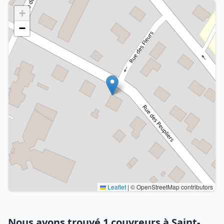
+
−
Leaflet
|
© OpenStreetMap contributors
Nous avons trouvé 1 couvreurs à Saint-