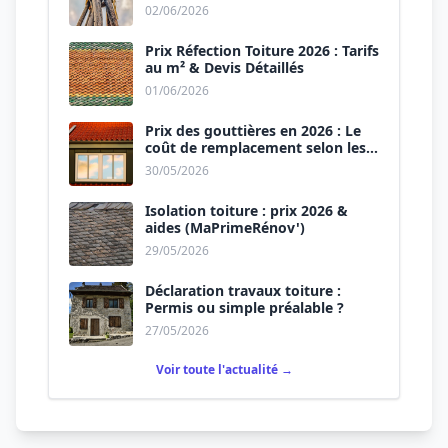
02/06/2026
Prix Réfection Toiture 2026 : Tarifs
au m² & Devis Détaillés
01/06/2026
Prix des gouttières en 2026 : Le
coût de remplacement selon les
matériaux
30/05/2026
Isolation toiture : prix 2026 &
aides (MaPrimeRénov')
29/05/2026
Déclaration travaux toiture :
Permis ou simple préalable ?
27/05/2026
Voir toute l'actualité →