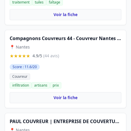
traitement
tuiles
faîtage
Voir la fiche
Compagnons Couvreurs 44 - Couvreur Nantes - Réparation toiture - Nettoyage gouttières-devis et déplacement gratuite
📍 Nantes
★★★★★
4.9/5
(44 avis)
Score : 11.6/20
Couvreur
infiltration
artisans
prix
Voir la fiche
PAUL COUVREUR | ENTREPRISE DE COUVERTURE ZINGUEUR A NANTES 44 DEMOUSSAGE RAVALEMENT PEINTURE TOITURE PONT ST MARTIN REZE
📍 Nantes