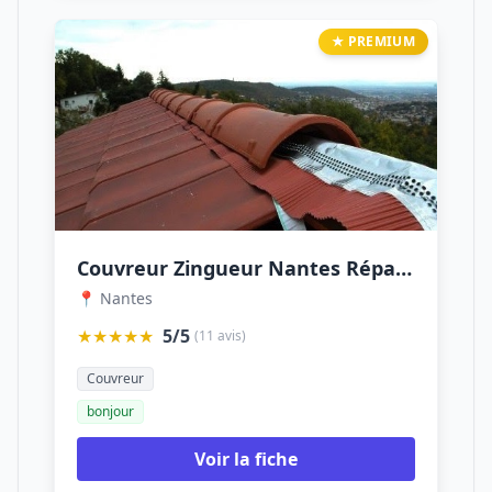
★ PREMIUM
Couvreur Zingueur Nantes Réparation toiture Nettoyage Étanchéité Fuites Toiture 44 Loire-Atlantique
📍 Nantes
★★★★★
5/5
(11 avis)
Couvreur
bonjour
Voir la fiche