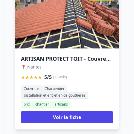
ARTISAN PROTECT TOIT - Couvreur Nantes
📍 Nantes
★★★★★
5/5
(32 avis)
Couvreur
Charpentier
Installation et entretien de gouttières
prix
chantier
artisans
Voir la fiche