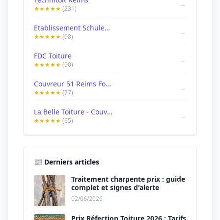
→
★★★★★
(231)
Etablissement Schuler | Couvreur à Reims Dépannage fuite
→
★★★★★
(98)
FDC Toiture
→
★★★★★
(90)
Couvreur 51 Reims Foisotte couverture charpente zinguerie
→
★★★★★
(77)
La Belle Toiture - Couvreur Reims | Réparation Remplacement Étanchéité Démoussage Tuiles Couverture 51 Marne
→
★★★★★
(65)
📰 Derniers articles
Traitement charpente prix : guide
complet et signes d'alerte
02/06/2026
Prix Réfection Toiture 2026 : Tarifs