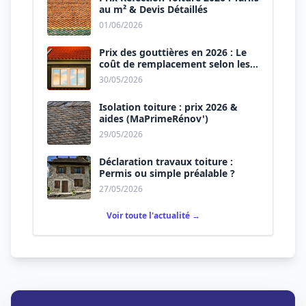
au m² & Devis Détaillés
01/06/2026
Prix des gouttières en 2026 : Le
coût de remplacement selon les
matériaux
30/05/2026
Isolation toiture : prix 2026 &
aides (MaPrimeRénov')
29/05/2026
Déclaration travaux toiture :
Permis ou simple préalable ?
27/05/2026
Voir toute l'actualité →