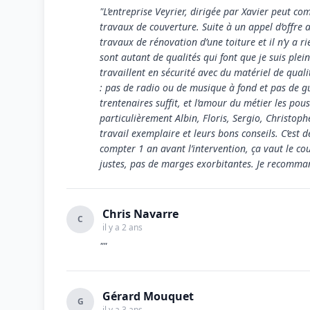
"L’entreprise Veyrier, dirigée par Xavier peut co
travaux de couverture. Suite à un appel d’offre au
travaux de rénovation d’une toiture et il n’y a rie
sont autant de qualités qui font que je suis plein
travaillent en sécurité avec du matériel de quali
: pas de radio ou de musique à fond et pas de gu
trentenaires suffit, et l’amour du métier les pous
particulièrement Albin, Floris, Sergio, Christoph
travail exemplaire et leurs bons conseils. C’est 
compter 1 an avant l’intervention, ça vaut le coup
justes, pas de marges exorbitantes. Je recomma
Chris Navarre
C
il y a 2 ans
""
Gérard Mouquet
G
il y a 3 ans