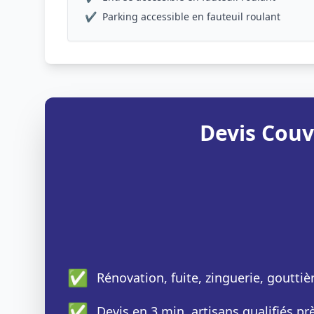
✔
Parking accessible en fauteuil roulant
Devis Couv
✅
Rénovation, fuite, zinguerie, gouttiè
✅
Devis en 3 min, artisans qualifiés p