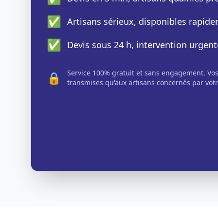
✅
Artisans sérieux, disponibles rapid
✅
Devis sous 24 h, intervention urgent
Service 100% gratuit et sans engagement. Vo
🔒
transmises qu'aux artisans concernés par votr