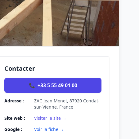
Contacter
📞
+33 5 55 49 01 00
Adresse :
ZAC Jean Monet, 87920 Condat-
sur-Vienne, France
Site web :
Visiter le site →
Google :
Voir la fiche →