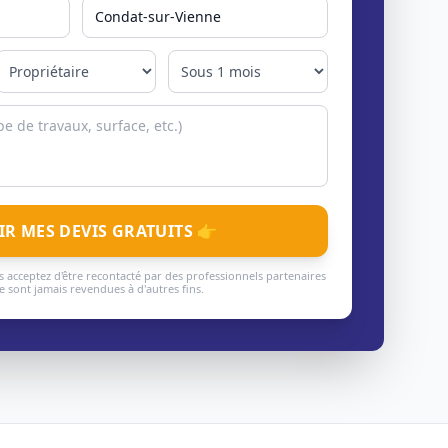
IR MES DEVIS GRATUITS 👉
 acceptez d'être recontacté par des professionnels partenaires
 sont jamais revendues à d'autres fins.