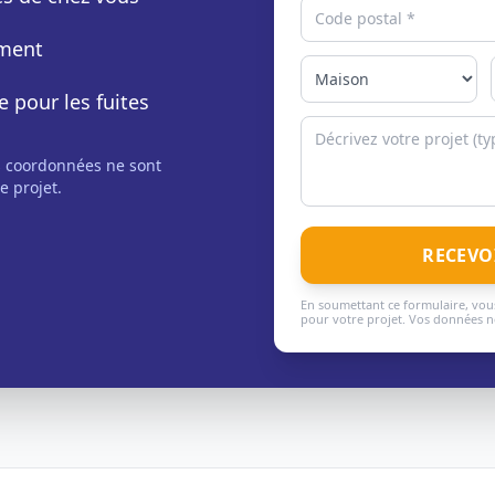
ement
e pour les fuites
s coordonnées ne sont
e projet.
RECEVO
En soumettant ce formulaire, vous
pour votre projet. Vos données ne