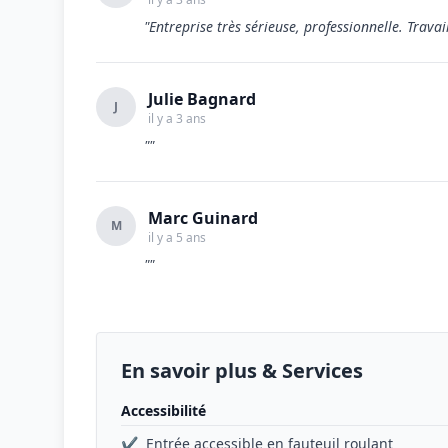
"Entreprise très sérieuse, professionnelle. Trava
Julie Bagnard
J
il y a 3 ans
""
Marc Guinard
M
il y a 5 ans
""
En savoir plus & Services
Accessibilité
✔
Entrée accessible en fauteuil roulant