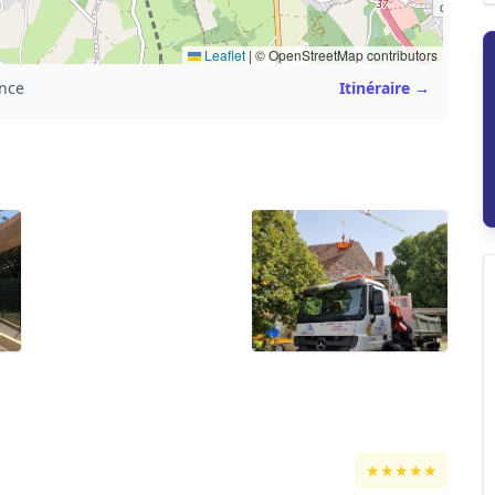
Leaflet
|
© OpenStreetMap contributors
ance
Itinéraire →
★★★★★