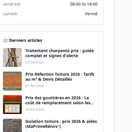
vendredi
08:00 to 18:00
samedi
Fermé
📰 Derniers articles
Traitement charpente prix : guide
complet et signes d'alerte
02/06/2026
Prix Réfection Toiture 2026 : Tarifs
au m² & Devis Détaillés
01/06/2026
Prix des gouttières en 2026 : Le
coût de remplacement selon les
matériaux
30/05/2026
Isolation toiture : prix 2026 & aides
(MaPrimeRénov')