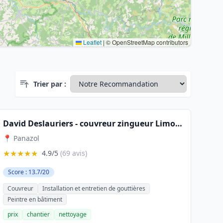
Leaflet
|
© OpenStreetMap contributors
Trier par :
David Deslauriers - couvreur zingueur Limoges
📍 Panazol
★★★★★
4.9/5
(69 avis)
Score : 13.7/20
Couvreur
Installation et entretien de gouttières
Peintre en bâtiment
prix
chantier
nettoyage