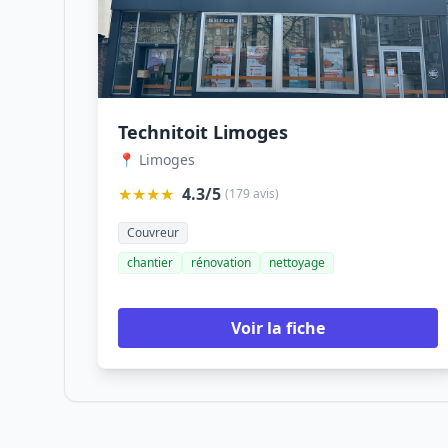
Technitoit Limoges
📍 Limoges
★★★★
4.3/5
(179 avis)
Couvreur
chantier
rénovation
nettoyage
Voir la fiche