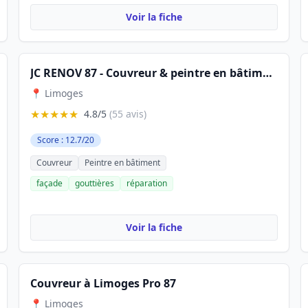
Voir la fiche
JC RENOV 87 - Couvreur & peintre en bâtiment Demoussage spécialiste nettoyage et traitement hydrofuge toiture gouttière
📍 Limoges
★★★★★
4.8/5
(55 avis)
Score : 12.7/20
Couvreur
Peintre en bâtiment
façade
gouttières
réparation
Voir la fiche
Couvreur à Limoges Pro 87
📍 Limoges