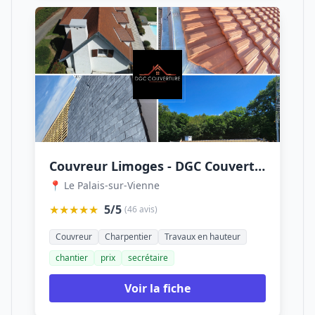
Couvreur Limoges - DGC Couverture
📍 Le Palais-sur-Vienne
★★★★★
5/5
(46 avis)
Couvreur
Charpentier
Travaux en hauteur
chantier
prix
secrétaire
Voir la fiche