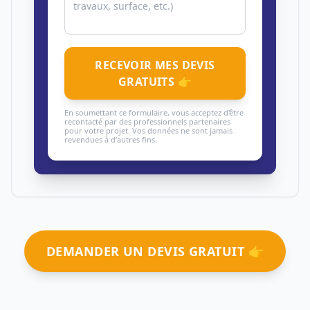
RECEVOIR MES DEVIS
GRATUITS 👉
En soumettant ce formulaire, vous acceptez d'être
recontacté par des professionnels partenaires
pour votre projet. Vos données ne sont jamais
revendues à d'autres fins.
DEMANDER UN DEVIS GRATUIT 👉