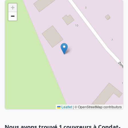
+
−
Leaflet
|
© OpenStreetMap contributors
Nous avons trouvé 1 couvreurs à Condat-